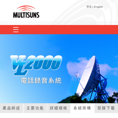
中文 |
English
錄 音 設 備
EULS
搭 配 商 品
EasyLog Web+
TC-100P
全 球 客 戶
TCR-2000
TA-100R
聯 絡 我 們
TCR-3000
TD-100
VL2000
關 於 華 鼎
MRD-01
產品綜述
主要功能
詳細規格
系統架構
型錄下載