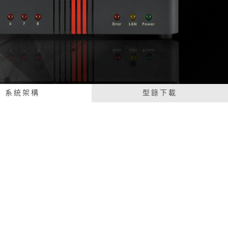
系統架構
型錄下載