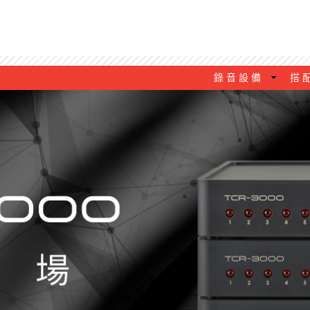
錄 音 設 備
搭 