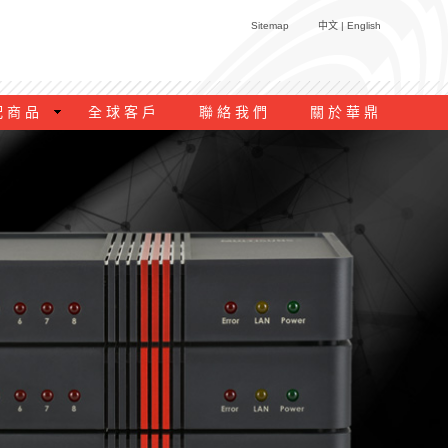
Sitemap
中文 |
English
配 商 品
全 球 客 戶
聯 絡 我 們
關 於 華 鼎